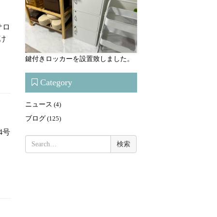
サロ
け
鍵付きロッカーを設置致しました。
Category
ニュース
(4)
ブログ
(125)
4号
検
ン
索: